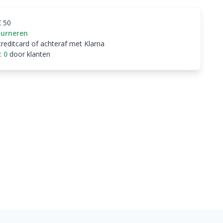
€ 50
ourneren
creditcard of achteraf met Klarna
:
0
door klanten