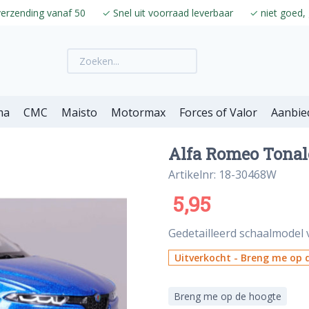
verzending vanaf 50
✓
Snel uit voorraad leverbaar
✓
niet goed, 
ma
CMC
Maisto
Motormax
Forces of Valor
Aanbie
Alfa Romeo Tonale
Artikelnr: 18-30468W
5,95
Gedetailleerd schaalmodel v
Uitverkocht - Breng me op d
Breng me op de hoogte