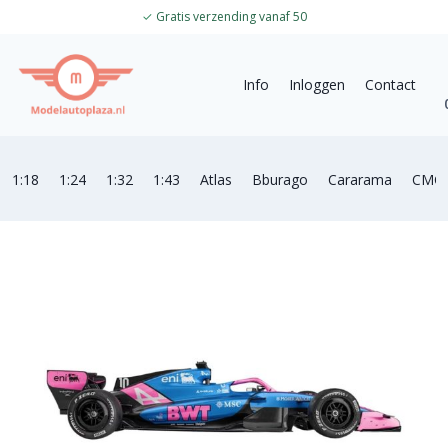
✓
Gratis verzending vanaf 50
Info
Inloggen
Contact
1:18
1:24
1:32
1:43
Atlas
Bburago
Cararama
CMC