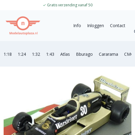
✓
Gratis verzending vanaf 50
Info
Inloggen
Contact
1:18
1:24
1:32
1:43
Atlas
Bburago
Cararama
CMC