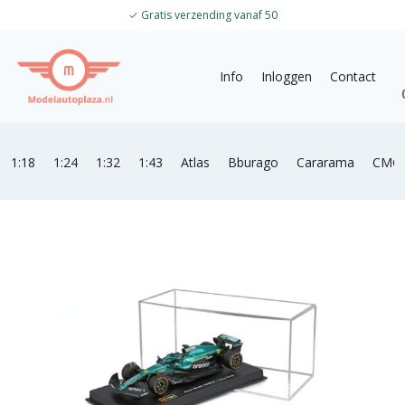
✓
Gratis verzending vanaf 50
Info
Inloggen
Contact
1:18
1:24
1:32
1:43
Atlas
Bburago
Cararama
CMC