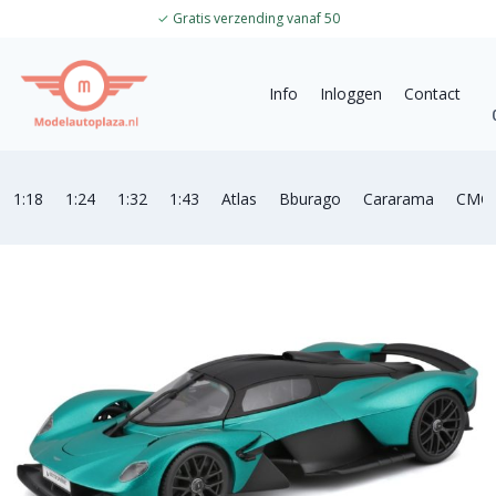
✓
Gratis verzending vanaf 50
Info
Inloggen
Contact
1:18
1:24
1:32
1:43
Atlas
Bburago
Cararama
CMC