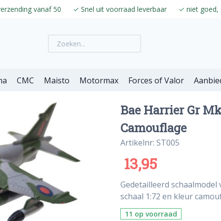
verzending vanaf 50
✓
Snel uit voorraad leverbaar
✓
niet goed, 
ma
CMC
Maisto
Motormax
Forces of Valor
Aanbie
Bae Harrier Gr Mk
Camouflage
Artikelnr: ST005
13,95
Gedetailleerd schaalmodel 
schaal 1:72 en kleur camouf
11 op voorraad