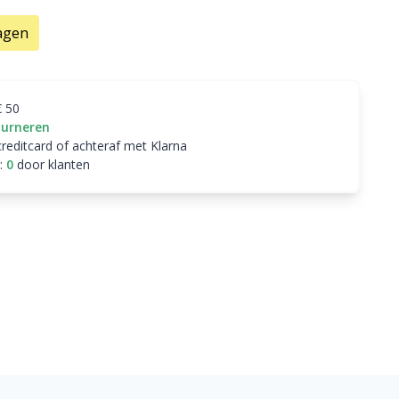
agen
€ 50
ourneren
creditcard of achteraf met Klarna
:
0
door klanten