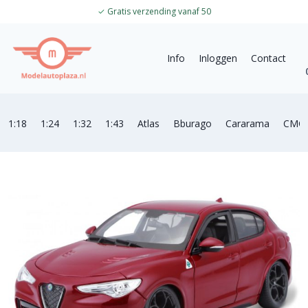
✓
Gratis verzending vanaf 50
Info
Inloggen
Contact
1:18
1:24
1:32
1:43
Atlas
Bburago
Cararama
CMC