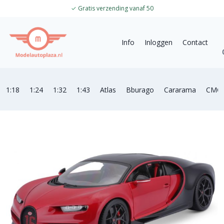
✓
Gratis verzending vanaf 50
Info
Inloggen
Contact
1:18
1:24
1:32
1:43
Atlas
Bburago
Cararama
CMC