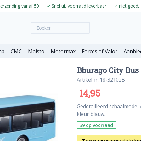
verzending vanaf 50
✓
Snel uit voorraad leverbaar
✓
niet goed, 
ma
CMC
Maisto
Motormax
Forces of Valor
Aanbie
Bburago City Bus
Artikelnr: 18-32102B
14,95
Gedetailleerd schaalmodel
kleur blauw.
39 op voorraad