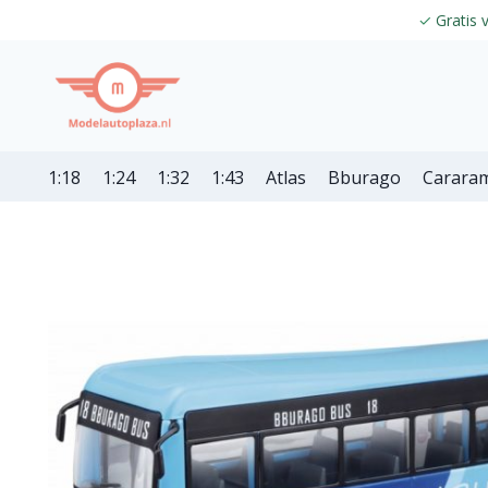
✓
Gratis 
1:18
1:24
1:32
1:43
Atlas
Bburago
Carara