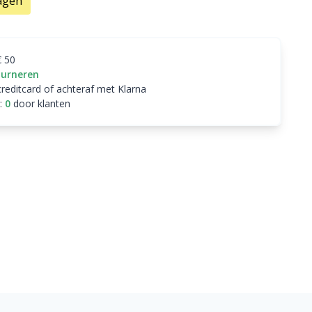
agen
€ 50
ourneren
creditcard of achteraf met Klarna
:
0
door klanten