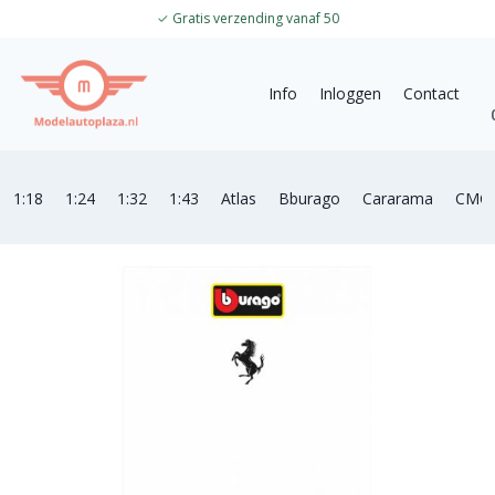
✓
Gratis verzending vanaf 50
Info
Inloggen
Contact
1:18
1:24
1:32
1:43
Atlas
Bburago
Cararama
CMC