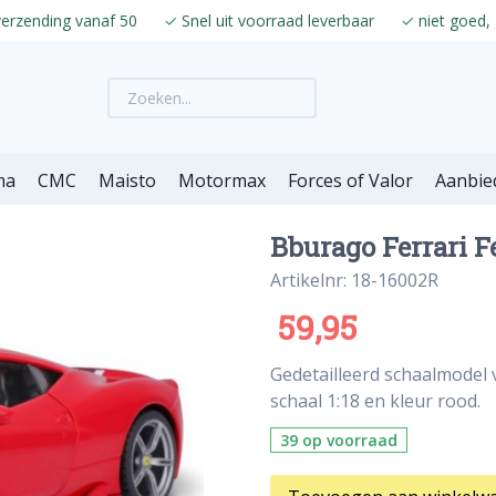
verzending vanaf 50
✓
Snel uit voorraad leverbaar
✓
niet goed, 
ma
CMC
Maisto
Motormax
Forces of Valor
Aanbie
Bburago Ferrari Fe
Artikelnr: 18-16002R
59,95
Gedetailleerd schaalmodel 
schaal 1:18 en kleur rood.
39 op voorraad