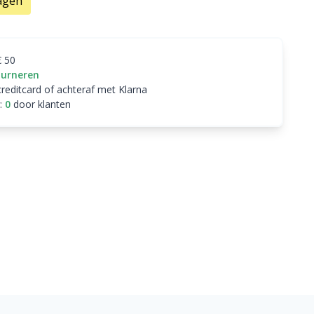
agen
€ 50
ourneren
creditcard of achteraf met Klarna
:
0
door klanten