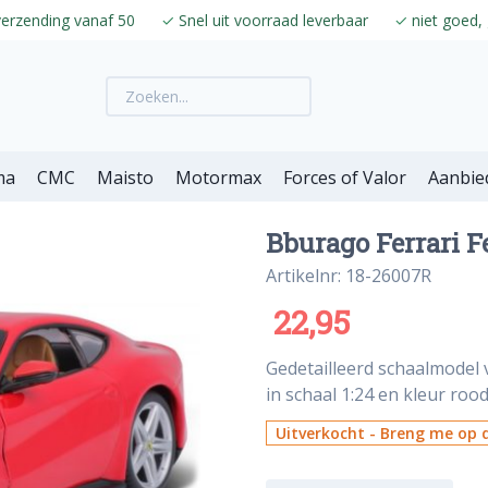
verzending vanaf 50
✓
Snel uit voorraad leverbaar
✓
niet goed, 
ma
CMC
Maisto
Motormax
Forces of Valor
Aanbie
Bburago Ferrari Fe
Artikelnr: 18-26007R
22,95
Gedetailleerd schaalmodel
in schaal 1:24 en kleur rood
Uitverkocht - Breng me op d