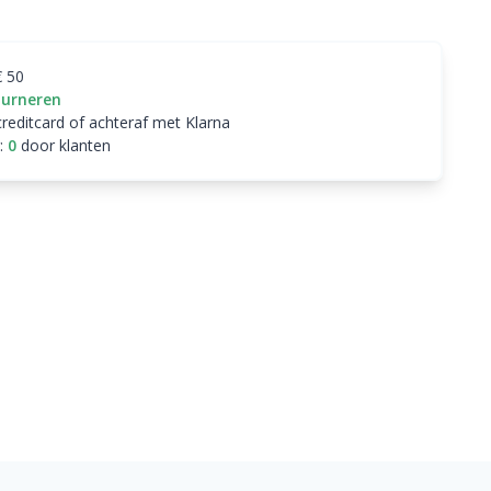
€ 50
ourneren
creditcard of achteraf met Klarna
:
0
door klanten