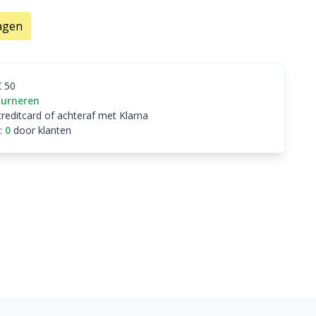
agen
€ 50
ourneren
creditcard of achteraf met Klarna
:
0
door klanten