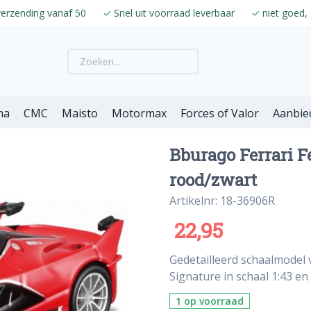
verzending vanaf 50
✓
Snel uit voorraad leverbaar
✓
niet goed, 
ma
CMC
Maisto
Motormax
Forces of Valor
Aanbie
Bburago Ferrari F
rood/zwart
Artikelnr: 18-36906R
22,95
Gedetailleerd schaalmodel
Signature in schaal 1:43 en
1 op voorraad