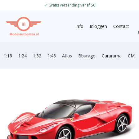
✓
Gratis verzending vanaf 50
Info
Inloggen
Contact
1:18
1:24
1:32
1:43
Atlas
Bburago
Cararama
CMC