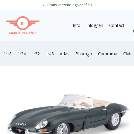
✓
Gratis verzending vanaf 50
Info
Inloggen
Contact
1:18
1:24
1:32
1:43
Atlas
Bburago
Cararama
CMC