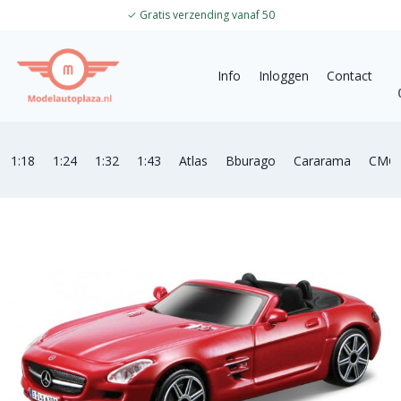
✓
Gratis verzending vanaf 50
Info
Inloggen
Contact
1:18
1:24
1:32
1:43
Atlas
Bburago
Cararama
CMC