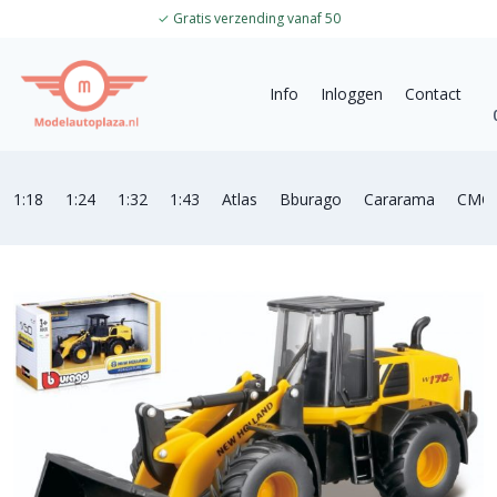
✓
Gratis verzending vanaf 50
Info
Inloggen
Contact
1:18
1:24
1:32
1:43
Atlas
Bburago
Cararama
CMC