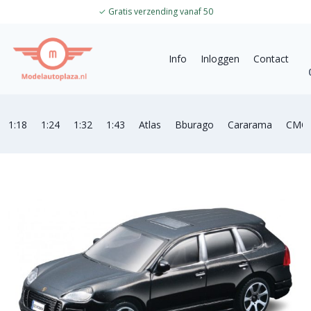
✓
Gratis verzending vanaf 50
Info
Inloggen
Contact
1:18
1:24
1:32
1:43
Atlas
Bburago
Cararama
CMC