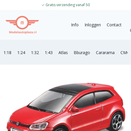
✓
Gratis verzending vanaf 50
Info
Inloggen
Contact
1:18
1:24
1:32
1:43
Atlas
Bburago
Cararama
CMC