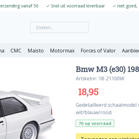
verzending vanaf 50
✓
Snel uit voorraad leverbaar
✓
niet goed, 
ma
CMC
Maisto
Motormax
Forces of Valor
Aanbie
Bmw M3 (e30) 198
Artikelnr: 18-21100W
18,95
Gedetailleerd schaalmodel 
wit/blauw/rood.
70 op voorraad