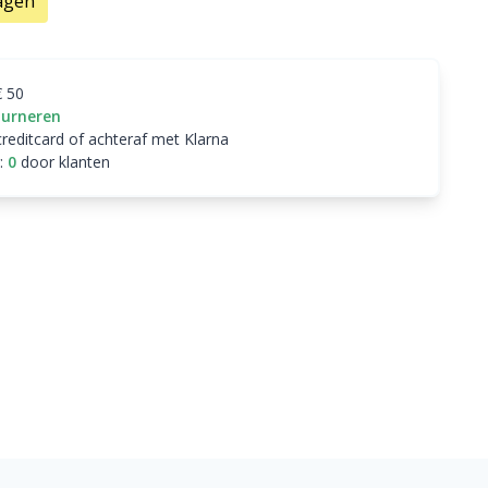
agen
€ 50
ourneren
creditcard of achteraf met Klarna
:
0
door klanten