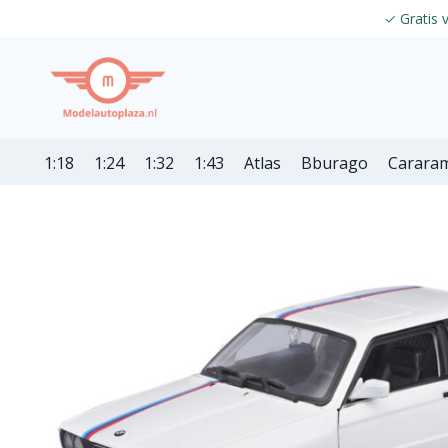
✓
Gratis 
1:18
1:24
1:32
1:43
Atlas
Bburago
Carara