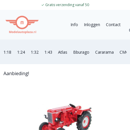
✓
Gratis verzending vanaf 50
Info
Inloggen
Contact
1:18
1:24
1:32
1:43
Atlas
Bburago
Cararama
CMC
Aanbieding!