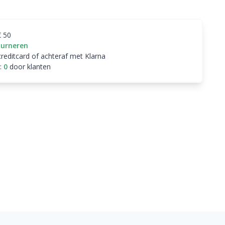
€ 50
ourneren
creditcard of achteraf met Klarna
:
0
door klanten