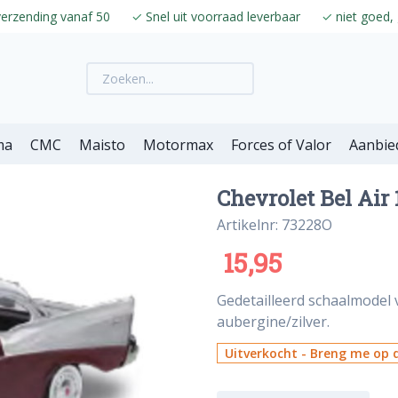
verzending vanaf 50
✓
Snel uit voorraad leverbaar
✓
niet goed, 
ma
CMC
Maisto
Motormax
Forces of Valor
Aanbie
Chevrolet Bel Air 
Artikelnr: 73228O
15,95
Gedetailleerd schaalmodel v
aubergine/zilver.
Uitverkocht - Breng me op d