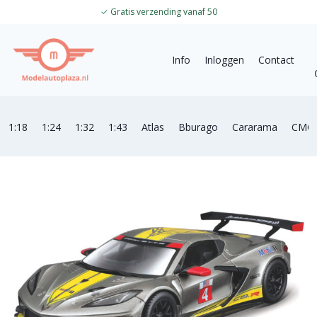
✓
Gratis verzending vanaf 50
Info
Inloggen
Contact
1:18
1:24
1:32
1:43
Atlas
Bburago
Cararama
CMC