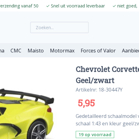
verzending vanaf 50
✓
Snel uit voorraad leverbaar
✓
niet goed, 
ma
CMC
Maisto
Motormax
Forces of Valor
Aanbie
Chevrolet Corvett
Geel/zwart
Artikelnr: 18-30447Y
5,95
Gedetailleerd schaalmodel 
schaal 1:43 en kleur geel/z
19 op voorraad