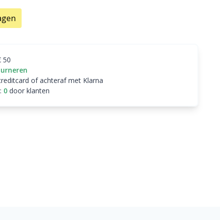
agen
€ 50
ourneren
creditcard of achteraf met Klarna
:
0
door klanten