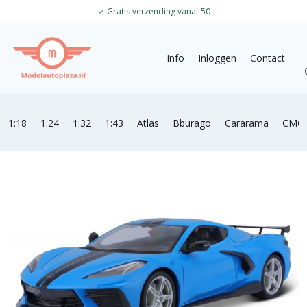
✓
Gratis verzending vanaf 50
Info
Inloggen
Contact
1:18
1:24
1:32
1:43
Atlas
Bburago
Cararama
CMC