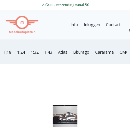
✓
Gratis verzending vanaf 50
Info
Inloggen
Contact
1:18
1:24
1:32
1:43
Atlas
Bburago
Cararama
CMC