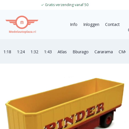
✓
Gratis verzending vanaf 50
Info
Inloggen
Contact
1:18
1:24
1:32
1:43
Atlas
Bburago
Cararama
CMC