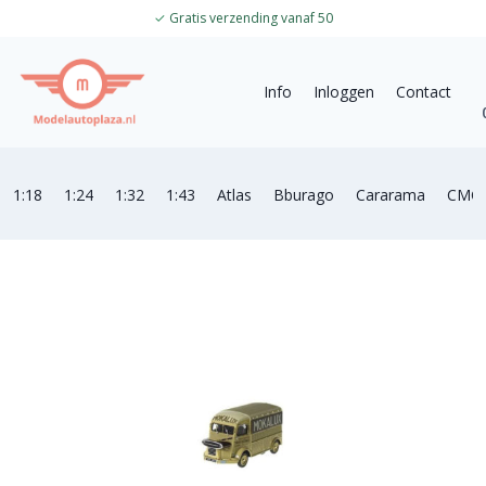
✓
Gratis verzending vanaf 50
Info
Inloggen
Contact
1:18
1:24
1:32
1:43
Atlas
Bburago
Cararama
CMC