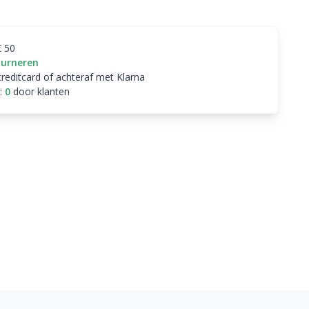
€ 50
ourneren
creditcard of achteraf met Klarna
:
0
door klanten