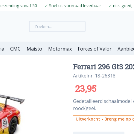
verzending vanaf 50
✓
Snel uit voorraad leverbaar
✓
niet goed, 
ma
CMC
Maisto
Motormax
Forces of Valor
Aanbie
Ferrari 296 Gt3 20
Artikelnr: 18-26318
23,95
Gedetailleerd schaalmodel v
rood/geel.
Uitverkocht - Breng me op d