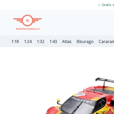
✓
Gratis 
1:18
1:24
1:32
1:43
Atlas
Bburago
Carara