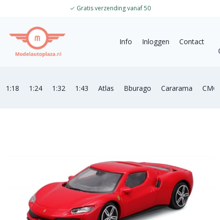
✓
Gratis verzending vanaf 50
Info
Inloggen
Contact
1:18
1:24
1:32
1:43
Atlas
Bburago
Cararama
CMC