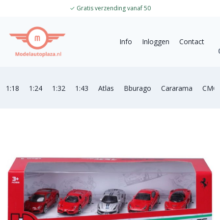
✓
Gratis verzending vanaf 50
Info
Inloggen
Contact
1:18
1:24
1:32
1:43
Atlas
Bburago
Cararama
CMC