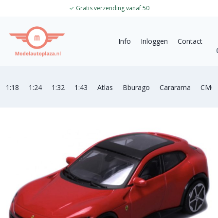
✓
Gratis verzending vanaf 50
Info
Inloggen
Contact
1:18
1:24
1:32
1:43
Atlas
Bburago
Cararama
CMC