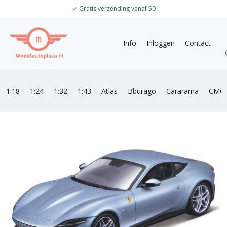
✓
Gratis verzending vanaf 50
Info
Inloggen
Contact
1:18
1:24
1:32
1:43
Atlas
Bburago
Cararama
CMC