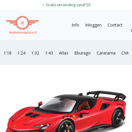
✓
Gratis verzending vanaf 50
Info
Inloggen
Contact
1:18
1:24
1:32
1:43
Atlas
Bburago
Cararama
CMC