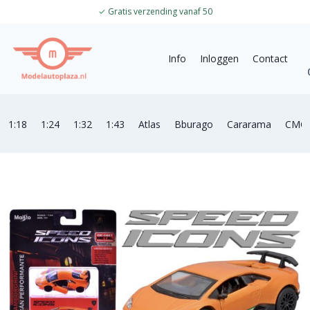
✓
Gratis verzending vanaf 50
Info
Inloggen
Contact
1:18
1:24
1:32
1:43
Atlas
Bburago
Cararama
CMC