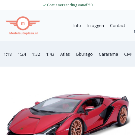
✓
Gratis verzending vanaf 50
Info
Inloggen
Contact
1:18
1:24
1:32
1:43
Atlas
Bburago
Cararama
CMC