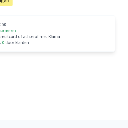
agen
€ 50
ourneren
creditcard of achteraf met Klarna
:
0
door klanten