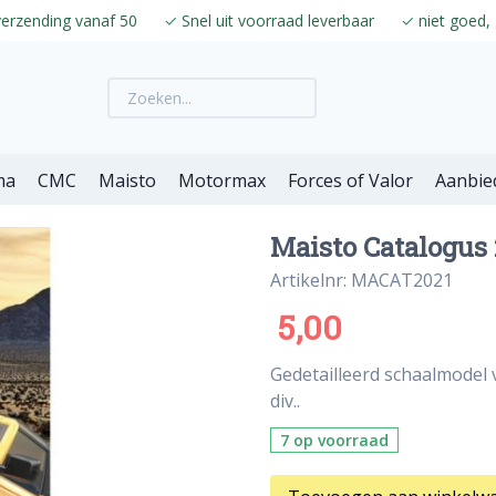
verzending vanaf 50
✓
Snel uit voorraad leverbaar
✓
niet goed, 
ma
CMC
Maisto
Motormax
Forces of Valor
Aanbie
Maisto Catalogus 2
Artikelnr: MACAT2021
5,00
Gedetailleerd schaalmodel 
div..
7 op voorraad