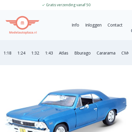
✓
Gratis verzending vanaf 50
Info
Inloggen
Contact
1:18
1:24
1:32
1:43
Atlas
Bburago
Cararama
CMC