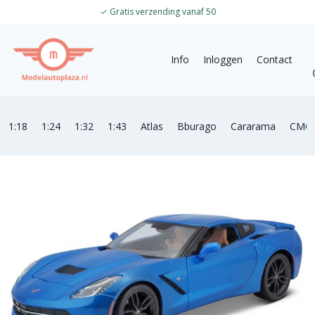
✓
Gratis verzending vanaf 50
Info
Inloggen
Contact
1:18
1:24
1:32
1:43
Atlas
Bburago
Cararama
CMC