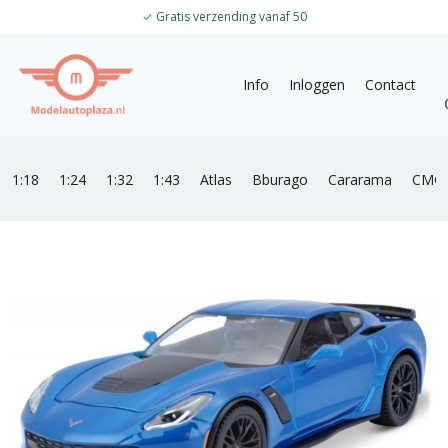
✓
Gratis verzending vanaf 50
Info
Inloggen
Contact
1:18
1:24
1:32
1:43
Atlas
Bburago
Cararama
CMC