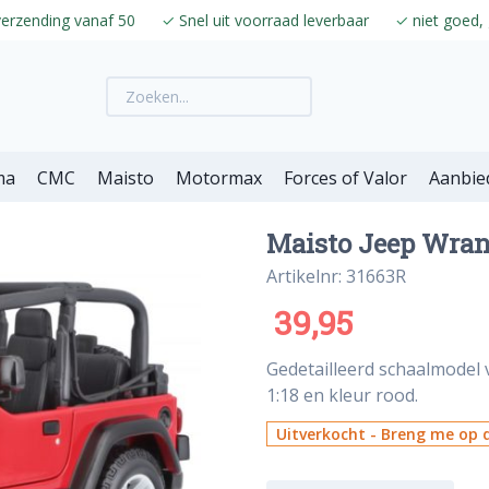
verzending vanaf 50
✓
Snel uit voorraad leverbaar
✓
niet goed, 
ma
CMC
Maisto
Motormax
Forces of Valor
Aanbie
Maisto Jeep Wrang
Artikelnr: 31663R
39,95
Gedetailleerd schaalmodel
1:18 en kleur rood.
Uitverkocht - Breng me op d