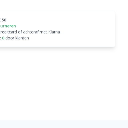
€ 50
ourneren
creditcard of achteraf met Klarna
:
0
door klanten