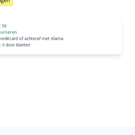
agen
€ 50
ourneren
creditcard of achteraf met Klarna
:
0
door klanten