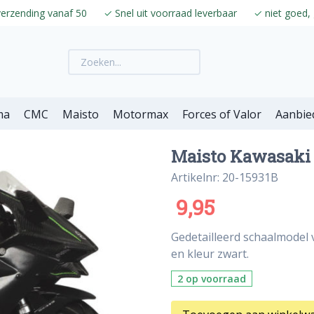
verzending vanaf 50
✓
Snel uit voorraad leverbaar
✓
niet goed, 
ma
CMC
Maisto
Motormax
Forces of Valor
Aanbie
Maisto Kawasaki N
Artikelnr: 20-15931B
9,95
Gedetailleerd schaalmodel 
en kleur zwart.
2 op voorraad