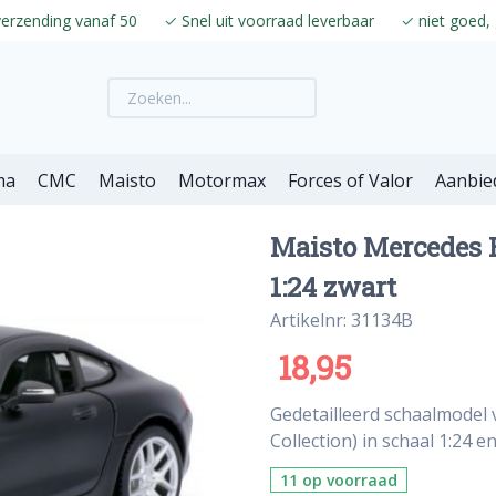
verzending vanaf 50
✓
Snel uit voorraad leverbaar
✓
niet goed, 
ma
CMC
Maisto
Motormax
Forces of Valor
Aanbie
Maisto Mercedes B
1:24 zwart
Artikelnr: 31134B
18,95
Gedetailleerd schaalmodel
Collection) in schaal 1:24 e
11 op voorraad