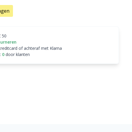
agen
€ 50
ourneren
creditcard of achteraf met Klarna
:
0
door klanten