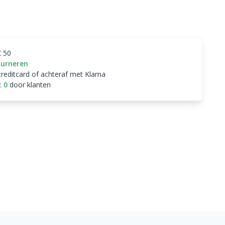
€ 50
ourneren
creditcard of achteraf met Klarna
:
0
door klanten