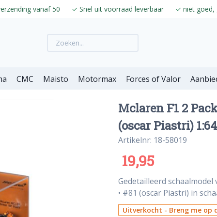
verzending vanaf 50
✓
Snel uit voorraad leverbaar
✓
niet goed, 
ma
CMC
Maisto
Motormax
Forces of Valor
Aanbie
Mclaren F1 2 Pack
(oscar Piastri) 1:6
Artikelnr: 18-58019
19,95
Gedetailleerd schaalmodel 
• #81 (oscar Piastri) in scha
Uitverkocht - Breng me op d