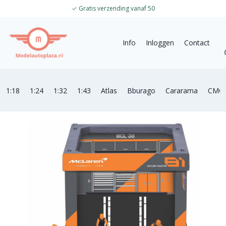
✓
Gratis verzending vanaf 50
Info
Inloggen
Contact
1:18
1:24
1:32
1:43
Atlas
Bburago
Cararama
CMC