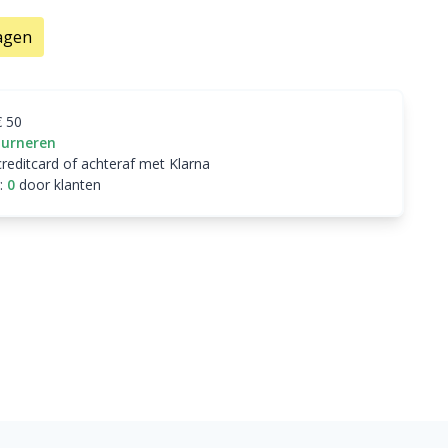
agen
€ 50
ourneren
creditcard of achteraf met Klarna
:
0
door klanten