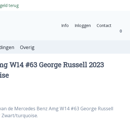
geld terug
Info
Inloggen
Contact
0
dingen
Overig
g W14 #63 George Russell 2023
ise
 van de Mercedes Benz Amg W14 #63 George Russell
r Zwart/turquoise.