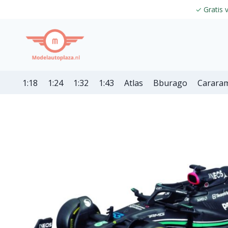
✓
Gratis 
1:18
1:24
1:32
1:43
Atlas
Bburago
Carara