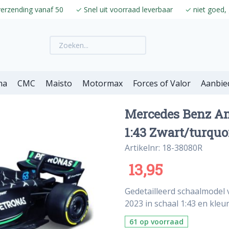
verzending vanaf 50
✓
Snel uit voorraad leverbaar
✓
niet goed, 
ma
CMC
Maisto
Motormax
Forces of Valor
Aanbie
Mercedes Benz Am
1:43 Zwart/turquo
Artikelnr: 18-38080R
13,95
Gedetailleerd schaalmodel
2023 in schaal 1:43 en kleu
61 op voorraad