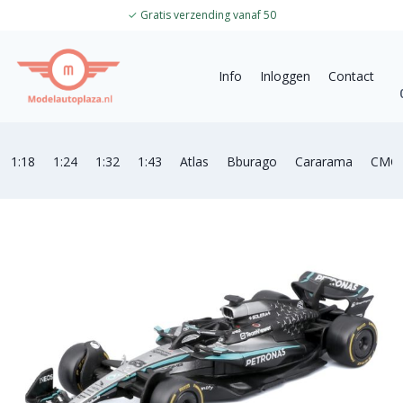
✓
Gratis verzending vanaf 50
Info
Inloggen
Contact
1:18
1:24
1:32
1:43
Atlas
Bburago
Cararama
CMC