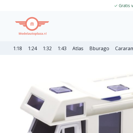
✓
Gratis 
1:18
1:24
1:32
1:43
Atlas
Bburago
Carara