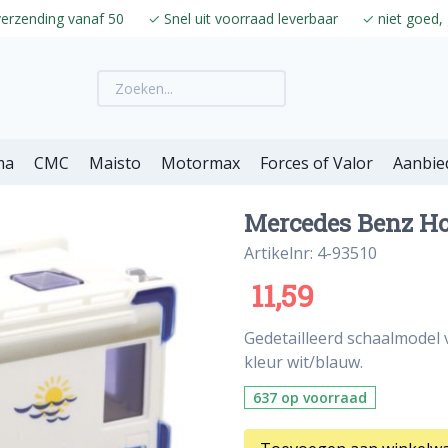
verzending vanaf 50
✓
Snel uit voorraad leverbaar
✓
niet goed, 
ma
CMC
Maisto
Motormax
Forces of Valor
Aanbie
Mercedes Benz Ho
Artikelnr: 4-93510
11,59
Gedetailleerd schaalmodel
kleur wit/blauw.
637 op voorraad