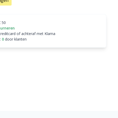
agen
€ 50
ourneren
creditcard of achteraf met Klarna
:
0
door klanten