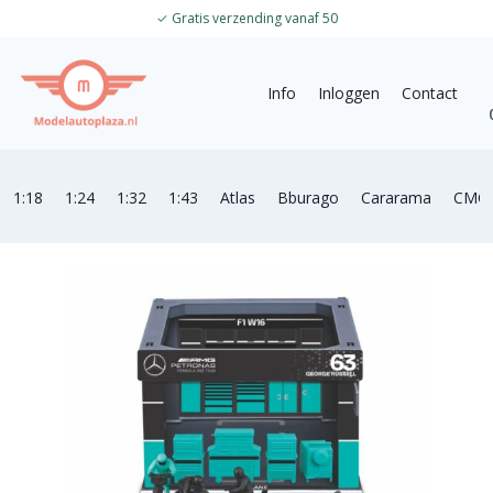
✓
Gratis verzending vanaf 50
Info
Inloggen
Contact
1:18
1:24
1:32
1:43
Atlas
Bburago
Cararama
CMC