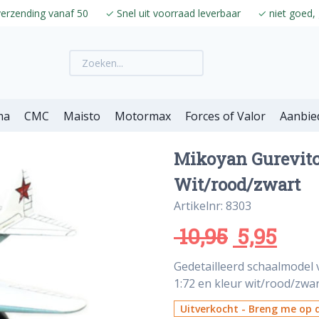
verzending vanaf 50
✓
Snel uit voorraad leverbaar
✓
niet goed, 
ma
CMC
Maisto
Motormax
Forces of Valor
Aanbie
Mikoyan Gurevitc
Wit/rood/zwart
Artikelnr: 8303
10,95
5,95
Gedetailleerd schaalmodel 
1:72 en kleur wit/rood/zwar
Uitverkocht - Breng me op d