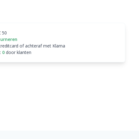
€ 50
ourneren
creditcard of achteraf met Klarna
:
0
door klanten